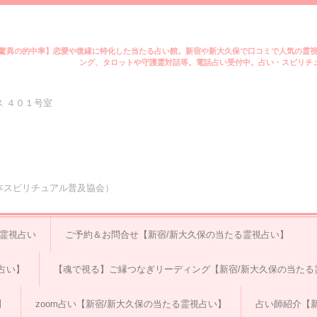
驚異の的中率】恋愛や復縁に特化した当たる占い館。新宿や新大久保で口コミで人気の霊
ング、タロットや守護霊対話等。電話占い受付中。占い・スピリチュ
 ４０１号室
休
人日本スピリチュアル普及協会）
る霊視占い
ご予約＆お問合せ【新宿/新大久保の当たる霊視占い】
占い】
【魂で視る】ご縁つなぎリーディング【新宿/新大久保の当たる
】
zoom占い【新宿/新大久保の当たる霊視占い】
占い師紹介【