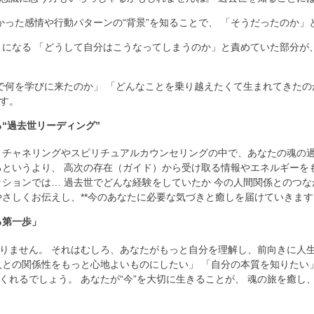
かった感情や行動パターンの“背景”を知ることで、 「そうだったのか
うになる 「どうして自分はこうなってしまうのか」と責めていた部分が
世で何を学びに来たのか」 「どんなことを乗り越えたくて生まれてきたの
す。
“過去世リーディング”
 チャネリングやスピリチュアルカウンセリングの中で、あなたの魂の
るというより、 高次の存在（ガイド）から受け取る情報やエネルギーを
ションでは… 過去世でどんな経験をしていたか 今の人間関係とのつな
やさしくお伝えし、**今のあなたに必要な気づきと癒しを届けていきます
る第一歩」
りません。 それはむしろ、あなたがもっと自分を理解し、前向きに人生を
人との関係性をもっと心地よいものにしたい」 「自分の本質を知りたい
くれるでしょう。 あなたが“今”を大切に生きることが、 魂の旅を癒し