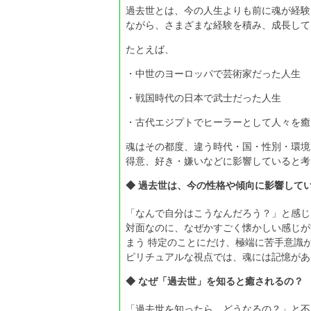
過去世とは、今の人生よりも前に魂が経験
ながら、さまざまな経験を積み、成長して
たとえば、
・中世のヨーロッパで芸術家だった人生
・戦国時代の日本で武士だった人生
・古代エジプトでヒーラーとして人々を癒
魂はその都度、違う時代・国・性別・環境
得意、好き・嫌いなどに影響していると考
◆ 過去世は、今の性格や傾向に影響して
「なんで自分はこうなんだろう？」と感じ
対面なのに、なぜかすごく懐かしい感じが
まう 特定のことにだけ、極端に苦手意識
ピリチュアルな視点では、魂には記憶があ
◆ なぜ「過去世」を知ると癒されるの？
「過去世を知ったら、どうなるの？」と不