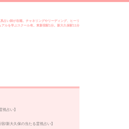
視系占い師が在籍。チャネリングやリーディング、ヒーリ
アルを学ぶスクール有。東新宿駅1分。新大久保駅11分
霊視占い】
新宿/新大久保の当たる霊視占い】