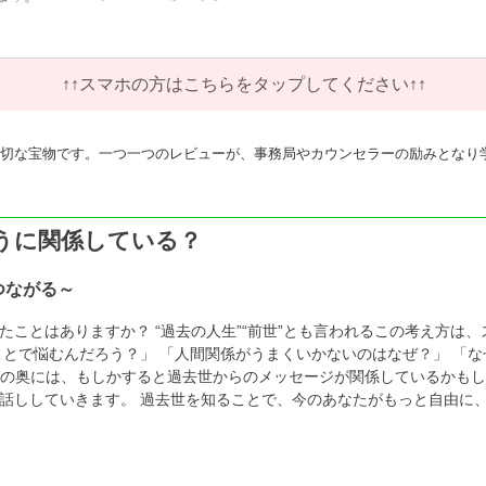
↑↑スマホの方はこちらをタップしてください↑↑
切な宝物です。一つ一つのレビューが、事務局やカウンセラーの励みとなり
うに関係している？
つながる～
たことはありますか？ “過去の人生”“前世”とも言われるこの考え方は
とで悩むんだろう？」 「人間関係がうまくいかないのはなぜ？」 「な
ン”の奥には、もしかすると過去世からのメッセージが関係しているかもし
話ししていきます。 過去世を知ることで、今のあなたがもっと自由に