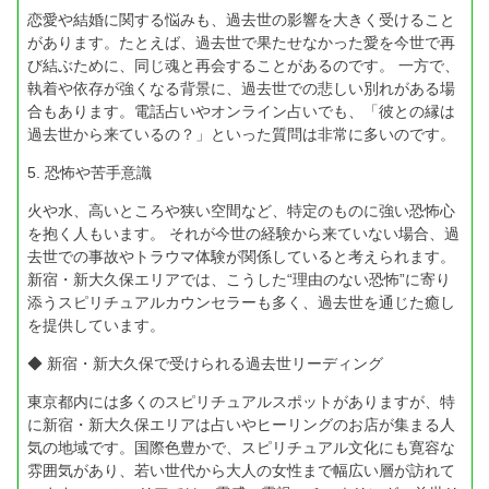
恋愛や結婚に関する悩みも、過去世の影響を大きく受けること
があります。たとえば、過去世で果たせなかった愛を今世で再
び結ぶために、同じ魂と再会することがあるのです。 一方で、
執着や依存が強くなる背景に、過去世での悲しい別れがある場
合もあります。電話占いやオンライン占いでも、「彼との縁は
過去世から来ているの？」といった質問は非常に多いのです。
5. 恐怖や苦手意識
火や水、高いところや狭い空間など、特定のものに強い恐怖心
を抱く人もいます。 それが今世の経験から来ていない場合、過
去世での事故やトラウマ体験が関係していると考えられます。
新宿・新大久保エリアでは、こうした“理由のない恐怖”に寄り
添うスピリチュアルカウンセラーも多く、過去世を通じた癒し
を提供しています。
◆ 新宿・新大久保で受けられる過去世リーディング
東京都内には多くのスピリチュアルスポットがありますが、特
に新宿・新大久保エリアは占いやヒーリングのお店が集まる人
気の地域です。国際色豊かで、スピリチュアル文化にも寛容な
雰囲気があり、若い世代から大人の女性まで幅広い層が訪れて