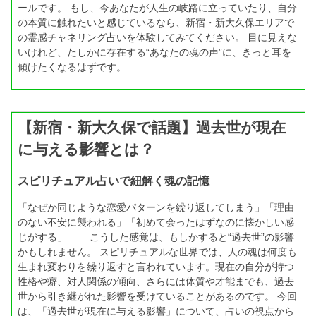
ールです。 もし、今あなたが人生の岐路に立っていたり、自分
の本質に触れたいと感じているなら、新宿・新大久保エリアで
の霊感チャネリング占いを体験してみてください。 目に見えな
いけれど、たしかに存在する“あなたの魂の声”に、きっと耳を
傾けたくなるはずです。
【新宿・新大久保で話題】過去世が現在
に与える影響とは？
スピリチュアル占いで紐解く魂の記憶
「なぜか同じような恋愛パターンを繰り返してしまう」「理由
のない不安に襲われる」「初めて会ったはずなのに懐かしい感
じがする」―― こうした感覚は、もしかすると“過去世”の影響
かもしれません。 スピリチュアルな世界では、人の魂は何度も
生まれ変わりを繰り返すと言われています。現在の自分が持つ
性格や癖、対人関係の傾向、さらには体質や才能までも、過去
世から引き継がれた影響を受けていることがあるのです。 今回
は、「過去世が現在に与える影響」について、占いの視点から