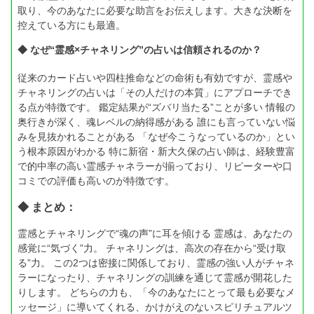
取り、今のあなたに必要な助言をお伝えします。大きな決断を
控えている方にも最適。
◆ なぜ“霊感×チャネリング”の占いは信頼されるのか？
従来のカード占いや四柱推命などの命術も有効ですが、霊感や
チャネリングの占いは「その人だけの本質」にアプローチでき
る点が特徴です。 鑑定結果が“ズバリ当たる”ことが多い 情報の
奥行きが深く、魂レベルの納得感がある 誰にも言っていない悩
みを見抜かれることがある 「なぜ今こうなっているのか」とい
う根本原因がわかる 特に新宿・新大久保の占い師は、経験豊富
で的中率の高い霊感チャネラーが揃っており、リピーターや口
コミでの評価も高いのが特徴です。
◆ まとめ：
霊感とチャネリングで“魂の声”に耳を傾ける 霊感は、あなたの
感覚に“気づく”力。 チャネリングは、高次の存在から“受け取
る”力。 この2つは密接に関係しており、霊感の強い人がチャネ
ラーになったり、チャネリングの訓練を通じて霊感が開花した
りします。 どちらの力も、「今のあなたにとって最も必要なメ
ッセージ」に導いてくれる、かけがえのないスピリチュアルツ