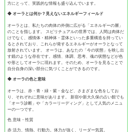
方にとって、実践的な情報も盛り込んでいます。
◆ オーラとは何か？見えないエネルギーフィールド
オーラとは、私たちの肉体の外側に広がる「エネルギーの層」
のことを指します。 スピリチュアルの世界では、人間は肉体だ
けでなく、感情体・精神体・霊体といった多重構造を持ってい
るとされており、これらが発するエネルギーがオーラとなって
放射されています。 オーラは、あなたの「今の状態」を映し出
す鏡のような存在です。感情、体調、思考、魂の状態などが色
や形としてオーラに現れます。そのため、オーラを見ることで
自分自身の深い部分に気づくことができるのです。
◆ オーラの色と意味
オーラは、赤・青・緑・紫・金など、さまざまな色をしてお
り、それぞれに意味があります。 新宿や新大久保の占い館でも
「オーラ診断」や「カラーリーディング」として人気のメニュ
ーの一つです。
色 意味・性質
赤 活力、情熱、行動力。体力が強く、リーダー気質。