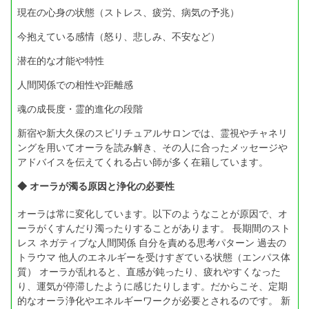
現在の心身の状態（ストレス、疲労、病気の予兆）
今抱えている感情（怒り、悲しみ、不安など）
潜在的な才能や特性
人間関係での相性や距離感
魂の成長度・霊的進化の段階
新宿や新大久保のスピリチュアルサロンでは、霊視やチャネリ
ングを用いてオーラを読み解き、その人に合ったメッセージや
アドバイスを伝えてくれる占い師が多く在籍しています。
◆ オーラが濁る原因と浄化の必要性
オーラは常に変化しています。以下のようなことが原因で、オ
ーラがくすんだり濁ったりすることがあります。 長期間のスト
レス ネガティブな人間関係 自分を責める思考パターン 過去の
トラウマ 他人のエネルギーを受けすぎている状態（エンパス体
質） オーラが乱れると、直感が鈍ったり、疲れやすくなった
り、運気が停滞したように感じたりします。だからこそ、定期
的なオーラ浄化やエネルギーワークが必要とされるのです。 新