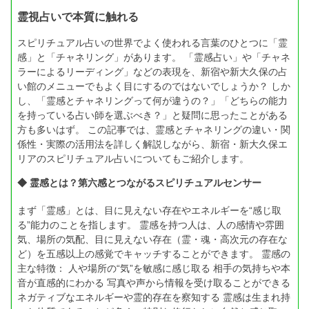
霊視占いで本質に触れる
スピリチュアル占いの世界でよく使われる言葉のひとつに「霊
感」と「チャネリング」があります。 「霊感占い」や「チャネ
ラーによるリーディング」などの表現を、新宿や新大久保の占
い館のメニューでもよく目にするのではないでしょうか？ しか
し、「霊感とチャネリングって何が違うの？」「どちらの能力
を持っている占い師を選ぶべき？」と疑問に思ったことがある
方も多いはず。 この記事では、霊感とチャネリングの違い・関
係性・実際の活用法を詳しく解説しながら、新宿・新大久保エ
リアのスピリチュアル占いについてもご紹介します。
◆ 霊感とは？第六感とつながるスピリチュアルセンサー
まず「霊感」とは、目に見えない存在やエネルギーを“感じ取
る”能力のことを指します。 霊感を持つ人は、人の感情や雰囲
気、場所の気配、目に見えない存在（霊・魂・高次元の存在な
ど）を五感以上の感覚でキャッチすることができます。 霊感の
主な特徴： 人や場所の“気”を敏感に感じ取る 相手の気持ちや本
音が直感的にわかる 写真や声から情報を受け取ることができる
ネガティブなエネルギーや霊的存在を察知する 霊感は生まれ持