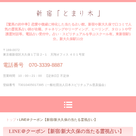
【驚異の的中率】恋愛や復縁に特化した当たる占い館。新宿や新大久保で口コミで人
気の霊視系占い師が在籍。チャネリングやリーディング、ヒーリング、タロットや守
護霊対話等。電話占い受付中。占い・スピリチュアルを学ぶスクール有。東新宿駅1
分。新大久保駅11分
〒169-0072
東京都新宿区大久保１丁目２−１ 天翔オフィス ４０１号室
電話番号 070-3339-8887
営業時間 10：00～21：00 【定休日】不定休
登録番号 T3010405017395（一般社団法人日本スピリチュアル普及協会）
トップ
›
LINE＠クーポン【新宿/新大久保の当たる霊視占い】
LINE＠クーポン【新宿/新大久保の当たる霊視占い】