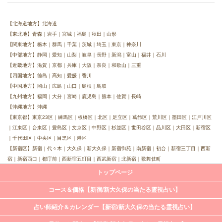
【北海道地方】北海道
【東北地】青森｜岩手｜宮城｜福島｜秋田｜山形
【関東地方】栃木｜群馬｜千葉｜茨城｜埼玉｜東京｜神奈川
【中部地方】静岡｜愛知｜山梨｜岐阜｜長野｜新潟｜富山｜福井｜石川
【近畿地方】滋賀｜京都｜兵庫｜大阪｜奈良｜和歌山｜三重
【四国地方】徳島｜高知｜愛媛｜香川
【中国地方】岡山｜広島｜山口｜島根｜鳥取
【九州地方】福岡｜大分｜宮崎｜鹿児島｜熊本｜佐賀｜長崎
【沖縄地方】沖縄
【東京都】東京23区｜練馬区｜板橋区｜北区｜足立区｜葛飾区｜荒川区｜墨田区｜江戸川区
｜江東区｜台東区｜豊島区｜文京区｜中野区｜杉並区｜世田谷区｜品川区｜大田区｜新宿区
｜千代田区｜中央区｜目黒区｜港区
【新宿区】新宿｜代々木｜大久保｜新大久保｜新宿御苑｜南新宿｜初台｜新宿三丁目｜西新
宿｜新宿西口｜都庁前｜西新宿五町目｜西武新宿｜北新宿｜歌舞伎町
トップページ
コース＆価格【新宿/新大久保の当たる霊視占い】
占い師紹介＆カレンダー【新宿/新大久保の当たる霊視占い】