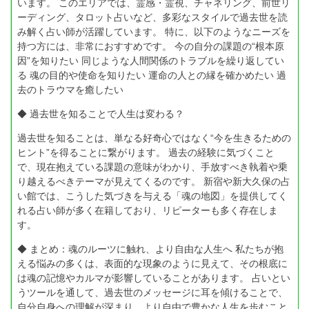
います。 このエリアでは、霊感・霊視、チャネリング、前世リ
ーディング、タロット占いなど、多彩なスタイルで過去世を読
み解く占い師が活躍しています。 特に、以下のようなニーズを
持つ方には、非常におすすめです。 今の自分の課題の“根本原
因”を知りたい 同じような人間関係のトラブルを繰り返してい
る 魂の目的や使命を知りたい 運命の人との縁を確かめたい 過
去のトラウマを癒したい
◆ 過去世を知ることで人生は変わる？
過去世を知ることは、単なる好奇心ではなく“今を生きるための
ヒント”を得ることに繋がります。 過去の経験に気づくこと
で、現在抱えている課題の意味がわかり、手放すべき執着や乗
り越えるべきテーマが見えてくるのです。 新宿や新大久保の占
い館では、こうした気づきを与える「魂の地図」を提供してく
れる占い師が多く在籍しており、リピーターも多く存在しま
す。
◆ まとめ：魂のルーツに触れ、より自由な人生へ 私たちが抱
える悩みの多くは、表面的な現象のように見えて、その根底に
は魂の記憶やカルマが影響していることがあります。 占いとい
うツールを通して、過去世のメッセージに耳を傾けることで、
自分自身への理解が深まり、より自由で豊かな人生を歩むこと