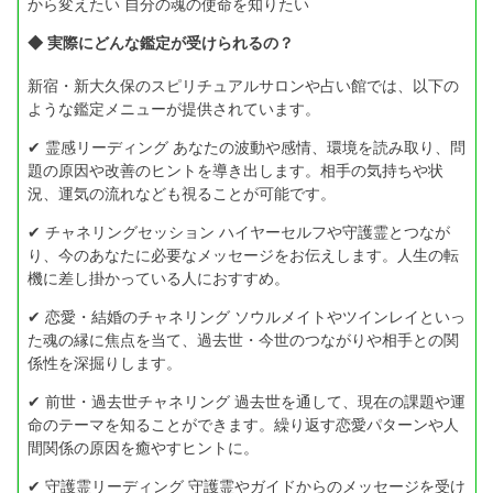
から変えたい 自分の魂の使命を知りたい
◆ 実際にどんな鑑定が受けられるの？
新宿・新大久保のスピリチュアルサロンや占い館では、以下の
ような鑑定メニューが提供されています。
✔ 霊感リーディング あなたの波動や感情、環境を読み取り、問
題の原因や改善のヒントを導き出します。相手の気持ちや状
況、運気の流れなども視ることが可能です。
✔ チャネリングセッション ハイヤーセルフや守護霊とつなが
り、今のあなたに必要なメッセージをお伝えします。人生の転
機に差し掛かっている人におすすめ。
✔ 恋愛・結婚のチャネリング ソウルメイトやツインレイといっ
た魂の縁に焦点を当て、過去世・今世のつながりや相手との関
係性を深掘りします。
✔ 前世・過去世チャネリング 過去世を通して、現在の課題や運
命のテーマを知ることができます。繰り返す恋愛パターンや人
間関係の原因を癒やすヒントに。
✔ 守護霊リーディング 守護霊やガイドからのメッセージを受け