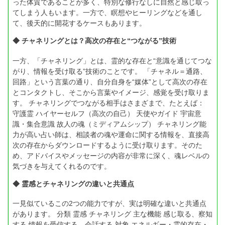
った体質であることが多く、特別な修行なしに自然と感じ取っ
てしまう人もいます。一方で、瞑想やヒーリングなどを通し
て、後天的に開花するケースもあります。
◆ チャネリングとは？高次の存在と“つながる”技術
一方、「チャネリング」とは、霊的な存在と“意識を通じてつな
がり、情報を受け取る”技術のことです。 「チャネル＝通路、
回路」という言葉の通り、自分自身を“媒体”として高次の存在
とコンタクトし、そこから言葉やイメージ、感覚を受け取りま
す。 チャネリングでつながる相手はさまざまで、たとえば：
守護霊 ハイヤーセルフ（高次の自己） 天使やガイド 宇宙意
識・集合意識 故人の魂（ミディアムシップ） チャネリング能
力が高い占い師は、相談者の魂や運命に関する情報を、直接高
次の存在からダウンロードするように受け取ります。そのた
め、アドバイスやメッセージの内容が非常に深く、魂レベルの
気づきを与えてくれるのです。
◆ 霊感とチャネリングの違いと共通点
一見似ているこの2つの能力ですが、実は明確な違いと共通点
があります。 分類 霊感 チャネリング 主な機能 感じ取る、察知
する 情報を受信する、会話する 対象 エネルギー・霊的存在・