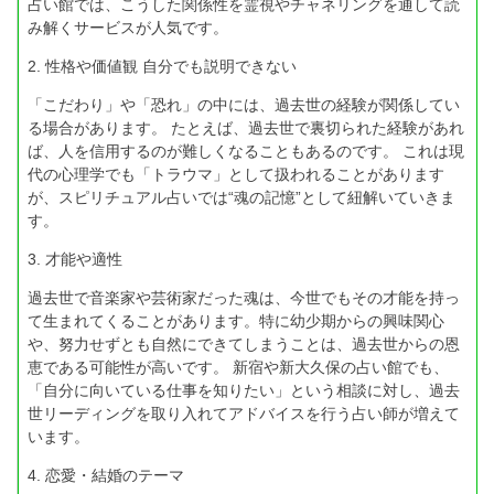
占い館では、こうした関係性を霊視やチャネリングを通して読
み解くサービスが人気です。
2. 性格や価値観 自分でも説明できない
「こだわり」や「恐れ」の中には、過去世の経験が関係してい
る場合があります。 たとえば、過去世で裏切られた経験があれ
ば、人を信用するのが難しくなることもあるのです。 これは現
代の心理学でも「トラウマ」として扱われることがあります
が、スピリチュアル占いでは“魂の記憶”として紐解いていきま
す。
3. 才能や適性
過去世で音楽家や芸術家だった魂は、今世でもその才能を持っ
て生まれてくることがあります。特に幼少期からの興味関心
や、努力せずとも自然にできてしまうことは、過去世からの恩
恵である可能性が高いです。 新宿や新大久保の占い館でも、
「自分に向いている仕事を知りたい」という相談に対し、過去
世リーディングを取り入れてアドバイスを行う占い師が増えて
います。
4. 恋愛・結婚のテーマ