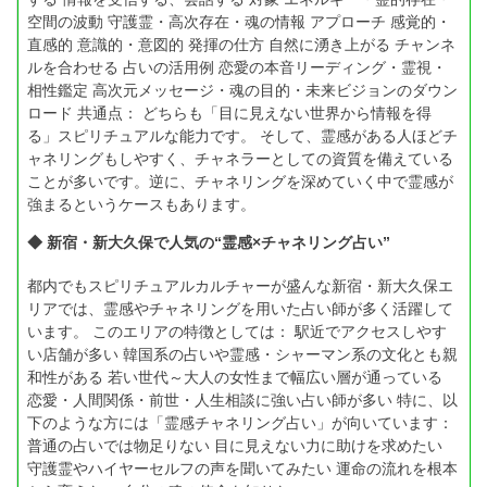
空間の波動 守護霊・高次存在・魂の情報 アプローチ 感覚的・
直感的 意識的・意図的 発揮の仕方 自然に湧き上がる チャンネ
ルを合わせる 占いの活用例 恋愛の本音リーディング・霊視・
相性鑑定 高次元メッセージ・魂の目的・未来ビジョンのダウン
ロード 共通点： どちらも「目に見えない世界から情報を得
る」スピリチュアルな能力です。 そして、霊感がある人ほどチ
ャネリングもしやすく、チャネラーとしての資質を備えている
ことが多いです。逆に、チャネリングを深めていく中で霊感が
強まるというケースもあります。
◆ 新宿・新大久保で人気の“霊感×チャネリング占い”
都内でもスピリチュアルカルチャーが盛んな新宿・新大久保エ
リアでは、霊感やチャネリングを用いた占い師が多く活躍して
います。 このエリアの特徴としては： 駅近でアクセスしやす
い店舗が多い 韓国系の占いや霊感・シャーマン系の文化とも親
和性がある 若い世代～大人の女性まで幅広い層が通っている
恋愛・人間関係・前世・人生相談に強い占い師が多い 特に、以
下のような方には「霊感チャネリング占い」が向いています：
普通の占いでは物足りない 目に見えない力に助けを求めたい
守護霊やハイヤーセルフの声を聞いてみたい 運命の流れを根本