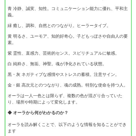
青 冷静、誠実、知性。コミュニケーション能力に優れ、平和主
義。
緑 癒し、調和、自然とのつながり。ヒーラータイプ。
黄 明るさ、ユーモア、知的好奇心。子どもっぽさや自由人の要
素。
紫 霊性、直感力、芸術的センス。スピリチュアルに敏感。
白 純粋さ、無垢、神聖。魂が浄化されている状態。
黒・灰 ネガティブな感情やストレスの蓄積。注意サイン。
金・銀 高次元とのつながり、魂の成熟。特別な使命を持つ人。
オーラは一人一色とは限らず、複数の色が混ざり合っていた
り、場所や時期によって変化します。
◆ オーラから何がわかるのか？
オーラを読み解くことで、以下のような情報を知ることができ
ます