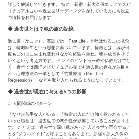
詳しく解説していきます。 特に、新宿・新大久保エリアでスピ
リチュアル占いや過去世リーディングを探している方にも役立
つ情報をお届けします。
◆ 過去世とは？魂の旅の記憶
過去世（かこせ）、英語では「Past Life」と呼ばれるこの概念
は、輪廻転生という思想に基づいています。輪廻とは、魂が何
度もこの世に生まれ変わりながら経験を重ね、魂を成長させて
いくという考え方です。 インドのヒンドゥー教や仏教だけでな
く、近年では西洋スピリチュアル界でも過去世の存在が注目さ
れ、心理療法の一環として「前世療法（Past Life
Regression）」なども取り入れられるようになっています。
◆ 過去世が現在に与える5つの影響
1. 人間関係のパターン
「なぜか苦手な人がいる」「特定の人にだけ強く惹かれる」と
いった感覚は、過去世での関係性が影響していることがありま
す。 たとえば、過去世で深い縁があった人と今世で再会するこ
とを“ソウルメイト”と呼ぶこともあります。新宿や新大久保の