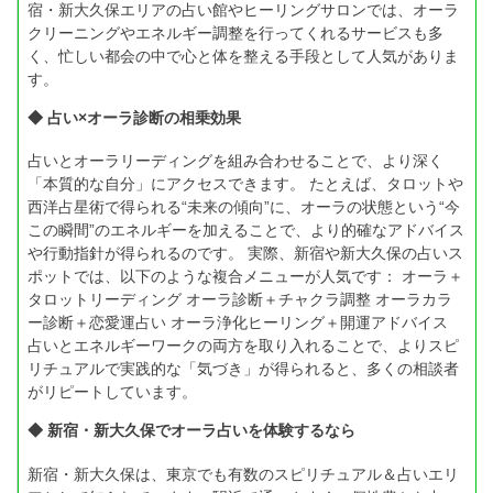
宿・新大久保エリアの占い館やヒーリングサロンでは、オーラ
クリーニングやエネルギー調整を行ってくれるサービスも多
く、忙しい都会の中で心と体を整える手段として人気がありま
す。
◆ 占い×オーラ診断の相乗効果
占いとオーラリーディングを組み合わせることで、より深く
「本質的な自分」にアクセスできます。 たとえば、タロットや
西洋占星術で得られる“未来の傾向”に、オーラの状態という“今
この瞬間”のエネルギーを加えることで、より的確なアドバイス
や行動指針が得られるのです。 実際、新宿や新大久保の占いス
ポットでは、以下のような複合メニューが人気です： オーラ＋
タロットリーディング オーラ診断＋チャクラ調整 オーラカラ
ー診断＋恋愛運占い オーラ浄化ヒーリング＋開運アドバイス
占いとエネルギーワークの両方を取り入れることで、よりスピ
リチュアルで実践的な「気づき」が得られると、多くの相談者
がリピートしています。
◆ 新宿・新大久保でオーラ占いを体験するなら
新宿・新大久保は、東京でも有数のスピリチュアル＆占いエリ