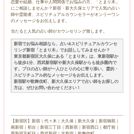
恋愛や結婚、仕事や人間関係でお悩みの方、「とまり木」
にご相談しませんか？新宿・新大久保エリアで人気の占い
師や霊能者、スピリチュアルカウンセラーがオンリーワン
のメッセージをお伝えします。
当たると人気の占い師がカウンセリング致します。
新宿でお悩み相談なら、占い&スピリチュアルカウンセ
リング新宿「とまり木」でお話ししてみませんか？
東京都新宿区大久保にある「とまり木」は、東新宿駅か
ら徒歩1分、西武新宿駅や新大久保駅からも徒歩圏内で
す。プロの占い師が一人ひとりの心に寄り添い、霊的・
スピリチュアル的なメッセージをお伝えします。
新宿駅や歌舞伎町、新大久保エリアで占い師をお探しの
方は、ぜひお問い合わせください！
【新宿区】新宿｜代々木｜大久保｜新大久保｜新宿御苑｜
南新宿｜初台｜新宿三丁目｜西新宿｜新宿西口｜都庁前｜
西新宿五町目｜西武新宿｜北新宿｜歌舞伎町