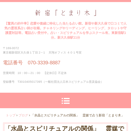
【驚異の的中率】恋愛や復縁に特化した当たる占い館。新宿や新大久保で口コミで人
気の霊視系占い師が在籍。チャネリングやリーディング、ヒーリング、タロットや守
護霊対話等。電話占い受付中。占い・スピリチュアルを学ぶスクール有。東新宿駅1
分。新大久保駅11分
〒169-0072
東京都新宿区大久保１丁目２−１ 天翔オフィス ４０１号室
電話番号 070-3339-8887
営業時間 10：00～21：00 【定休日】不定休
登録番号 T3010405017395（一般社団法人日本スピリチュアル普及協会）
トップ
›
ブログ
›
「水晶とスピリチュアルの関係」 霊媒で占う新宿「とまり木」
「水晶とスピリチュアルの関係」 霊媒で