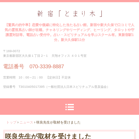
【驚異の的中率】恋愛や復縁に特化した当たる占い館。新宿や新大久保で口コミで人
気の霊視系占い師が在籍。チャネリングやリーディング、ヒーリング、タロットや守
護霊対話等。電話占い受付中。占い・スピリチュアルを学ぶスクール有。東新宿駅1
分。新大久保駅11分
〒169-0072
東京都新宿区大久保１丁目２−１ 天翔オフィス ４０１号室
電話番号 070-3339-8887
営業時間 10：00～21：00 【定休日】不定休
登録番号 T3010405017395（一般社団法人日本スピリチュアル普及協会）
トップ
›
ニュース
›
咲良先生が取材を受けました
咲良先生が取材を受けました