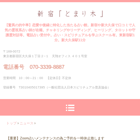
【驚異の的中率】恋愛や復縁に特化した当たる占い館。新宿や新大久保で口コミで人
気の霊視系占い師が在籍。チャネリングやリーディング、ヒーリング、タロットや守
護霊対話等。電話占い受付中。占い・スピリチュアルを学ぶスクール有。東新宿駅1
分。新大久保駅11分
〒169-0072
東京都新宿区大久保１丁目２−１ 天翔オフィス ４０１号室
電話番号 070-3339-8887
営業時間 10：00～21：00 【定休日】不定休
登録番号 T3010405017395（一般社団法人日本スピリチュアル普及協会）
トップ
›
ニュース
›
【重要】Zoom占いメンテナンスの為ご予約を一時休止致します