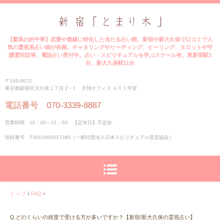
【驚異の的中率】恋愛や復縁に特化した当たる占い館。新宿や新大久保で口コミで人
気の霊視系占い師が在籍。チャネリングやリーディング、ヒーリング、タロットや守
護霊対話等。電話占い受付中。占い・スピリチュアルを学ぶスクール有。東新宿駅1
分。新大久保駅11分
〒169-0072
東京都新宿区大久保１丁目２−１ 天翔オフィス ４０１号室
電話番号 070-3339-8887
営業時間 10：00～21：00 【定休日】不定休
登録番号 T3010405017395（一般社団法人日本スピリチュアル普及協会）
トップ
›
FAQ
›
Q.どのくらいの頻度で受ける方が多いですか？【新宿/新大久保の霊視占い】