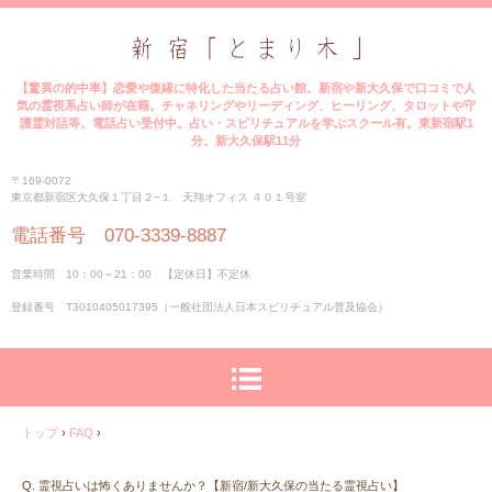
【驚異の的中率】恋愛や復縁に特化した当たる占い館。新宿や新大久保で口コミで人
気の霊視系占い師が在籍。チャネリングやリーディング、ヒーリング、タロットや守
護霊対話等。電話占い受付中。占い・スピリチュアルを学ぶスクール有。東新宿駅1
分。新大久保駅11分
〒169-0072
東京都新宿区大久保１丁目２−１ 天翔オフィス ４０１号室
電話番号 070-3339-8887
営業時間 10：00～21：00 【定休日】不定休
登録番号 T3010405017395（一般社団法人日本スピリチュアル普及協会）
トップ
›
FAQ
›
Q. 霊視占いは怖くありませんか？【新宿/新大久保の当たる霊視占い】